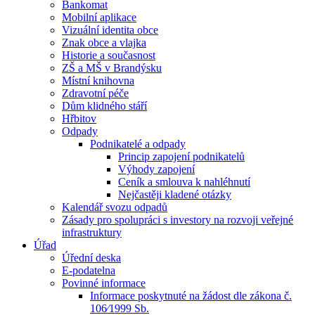
Bankomat
Mobilní aplikace
Vizuální identita obce
Znak obce a vlajka
Historie a současnost
ZŠ a MŠ v Brandýsku
Místní knihovna
Zdravotní péče
Dům klidného stáří
Hřbitov
Odpady
Podnikatelé a odpady
Princip zapojení podnikatelů
Výhody zapojení
Ceník a smlouva k nahléhnutí
Nejčastěji kladené otázky
Kalendář svozu odpadů
Zásady pro spolupráci s investory na rozvoji veřejné
infrastruktury
Úřad
Úřední deska
E-podatelna
Povinné informace
Informace poskytnuté na žádost dle zákona č.
106⁄1999 Sb.