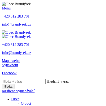
Menu
+420 312 283 701
info@brandysek.cz
+420 312 283 701
info@brandysek.cz
Mapa webu
Vytisknout
Facebook
Hledaný výraz
Hledat
rozšířené vyhledávání
Obec
O obci