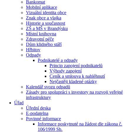
Bankomat
Mobilní aplikace
Vizuální identita obce
Znak obce a vlajka
Historie a současnost
ZŠ a MŠ v Brandýsku
Místní knihovna
Zdravotní péče
Dům klidného stáří
Hřbitov
Odpady
Podnikatelé a odpady
Princip zapojení podnikatelů
Výhody zapojení
Ceník a smlouva k nahléhnutí
Nejčastěji kladené otázky
Kalendář svozu odpadů
Zásady pro spolupráci s investory na rozvoji veřejné
infrastruktury
Úřad
Úřední deska
E-podatelna
Povinné informace
Informace poskytnuté na žádost dle zákona č.
106⁄1999 Sb.