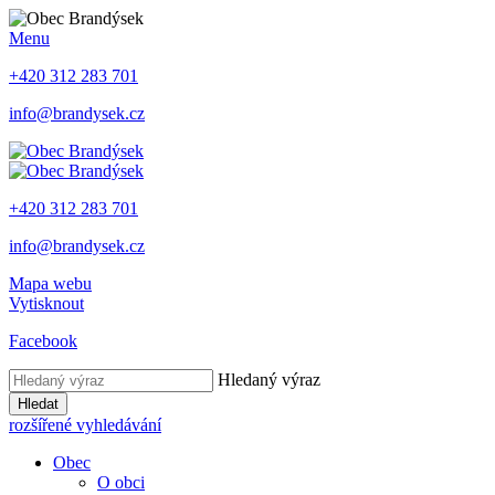
Menu
+420 312 283 701
info@brandysek.cz
+420 312 283 701
info@brandysek.cz
Mapa webu
Vytisknout
Facebook
Hledaný výraz
Hledat
rozšířené vyhledávání
Obec
O obci