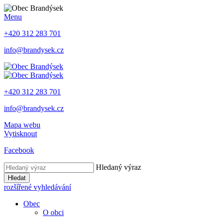
Menu
+420 312 283 701
info@brandysek.cz
+420 312 283 701
info@brandysek.cz
Mapa webu
Vytisknout
Facebook
Hledaný výraz
Hledat
rozšířené vyhledávání
Obec
O obci