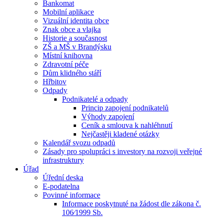
Bankomat
Mobilní aplikace
Vizuální identita obce
Znak obce a vlajka
Historie a současnost
ZŠ a MŠ v Brandýsku
Místní knihovna
Zdravotní péče
Dům klidného stáří
Hřbitov
Odpady
Podnikatelé a odpady
Princip zapojení podnikatelů
Výhody zapojení
Ceník a smlouva k nahléhnutí
Nejčastěji kladené otázky
Kalendář svozu odpadů
Zásady pro spolupráci s investory na rozvoji veřejné
infrastruktury
Úřad
Úřední deska
E-podatelna
Povinné informace
Informace poskytnuté na žádost dle zákona č.
106⁄1999 Sb.