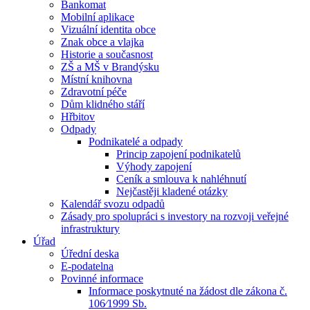
Bankomat
Mobilní aplikace
Vizuální identita obce
Znak obce a vlajka
Historie a současnost
ZŠ a MŠ v Brandýsku
Místní knihovna
Zdravotní péče
Dům klidného stáří
Hřbitov
Odpady
Podnikatelé a odpady
Princip zapojení podnikatelů
Výhody zapojení
Ceník a smlouva k nahléhnutí
Nejčastěji kladené otázky
Kalendář svozu odpadů
Zásady pro spolupráci s investory na rozvoji veřejné
infrastruktury
Úřad
Úřední deska
E-podatelna
Povinné informace
Informace poskytnuté na žádost dle zákona č.
106⁄1999 Sb.