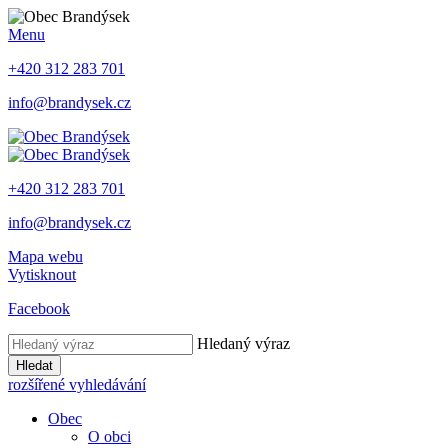
Menu
+420 312 283 701
info@brandysek.cz
+420 312 283 701
info@brandysek.cz
Mapa webu
Vytisknout
Facebook
Hledaný výraz
Hledat
rozšířené vyhledávání
Obec
O obci