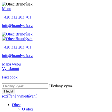
Menu
+420 312 283 701
info@brandysek.cz
+420 312 283 701
info@brandysek.cz
Mapa webu
Vytisknout
Facebook
Hledaný výraz
Hledat
rozšířené vyhledávání
Obec
O obci