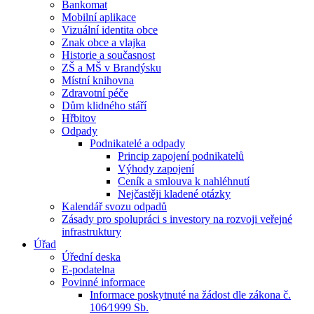
Bankomat
Mobilní aplikace
Vizuální identita obce
Znak obce a vlajka
Historie a současnost
ZŠ a MŠ v Brandýsku
Místní knihovna
Zdravotní péče
Dům klidného stáří
Hřbitov
Odpady
Podnikatelé a odpady
Princip zapojení podnikatelů
Výhody zapojení
Ceník a smlouva k nahléhnutí
Nejčastěji kladené otázky
Kalendář svozu odpadů
Zásady pro spolupráci s investory na rozvoji veřejné
infrastruktury
Úřad
Úřední deska
E-podatelna
Povinné informace
Informace poskytnuté na žádost dle zákona č.
106⁄1999 Sb.