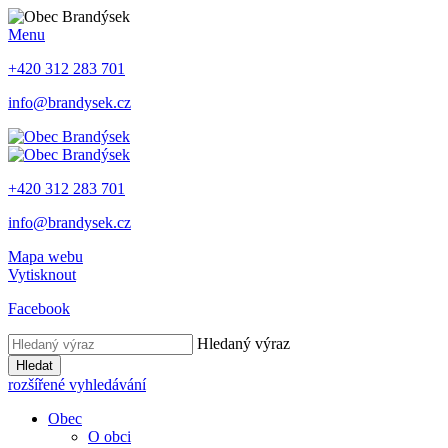
Menu
+420 312 283 701
info@brandysek.cz
+420 312 283 701
info@brandysek.cz
Mapa webu
Vytisknout
Facebook
Hledaný výraz
Hledat
rozšířené vyhledávání
Obec
O obci