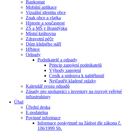
Bankomat
Mobilní aplikace
Vizuální identita obce
Znak obce a vlajka
Historie a současnost
ZŠ a MŠ v Brandýsku
Místní knihovna
Zdravotní péče
Dům klidného stáří
Hřbitov
Odpady
Podnikatelé a odpady
Princip zapojení podnikatelů
Výhody zapojení
Ceník a smlouva k nahléhnutí
Nejčastěji kladené otázky
Kalendář svozu odpadů
Zásady pro spolupráci s investory na rozvoji veřejné
infrastruktury
Úřad
Úřední deska
E-podatelna
Povinné informace
Informace poskytnuté na žádost dle zákona č.
106⁄1999 Sb.