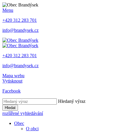
Menu
+420 312 283 701
info@brandysek.cz
+420 312 283 701
info@brandysek.cz
Mapa webu
Vytisknout
Facebook
Hledaný výraz
Hledat
rozšířené vyhledávání
Obec
O obci