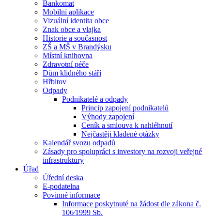
Bankomat
Mobilní aplikace
Vizuální identita obce
Znak obce a vlajka
Historie a současnost
ZŠ a MŠ v Brandýsku
Místní knihovna
Zdravotní péče
Dům klidného stáří
Hřbitov
Odpady
Podnikatelé a odpady
Princip zapojení podnikatelů
Výhody zapojení
Ceník a smlouva k nahléhnutí
Nejčastěji kladené otázky
Kalendář svozu odpadů
Zásady pro spolupráci s investory na rozvoji veřejné
infrastruktury
Úřad
Úřední deska
E-podatelna
Povinné informace
Informace poskytnuté na žádost dle zákona č.
106⁄1999 Sb.