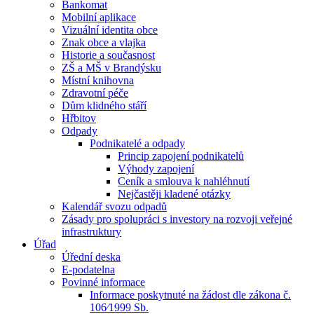
Bankomat
Mobilní aplikace
Vizuální identita obce
Znak obce a vlajka
Historie a současnost
ZŠ a MŠ v Brandýsku
Místní knihovna
Zdravotní péče
Dům klidného stáří
Hřbitov
Odpady
Podnikatelé a odpady
Princip zapojení podnikatelů
Výhody zapojení
Ceník a smlouva k nahléhnutí
Nejčastěji kladené otázky
Kalendář svozu odpadů
Zásady pro spolupráci s investory na rozvoji veřejné
infrastruktury
Úřad
Úřední deska
E-podatelna
Povinné informace
Informace poskytnuté na žádost dle zákona č.
106⁄1999 Sb.