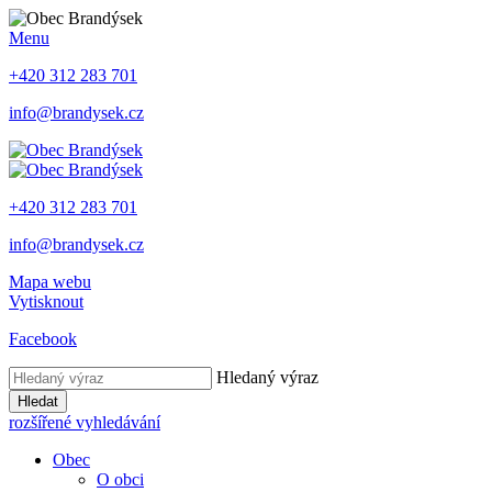
Menu
+420 312 283 701
info@brandysek.cz
+420 312 283 701
info@brandysek.cz
Mapa webu
Vytisknout
Facebook
Hledaný výraz
Hledat
rozšířené vyhledávání
Obec
O obci