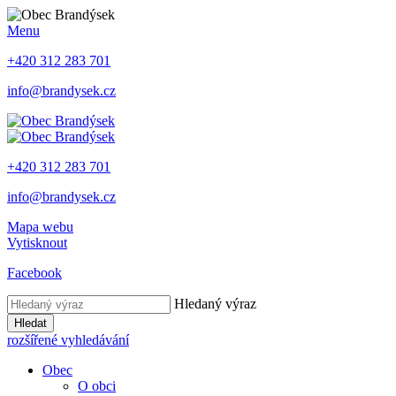
Menu
+420 312 283 701
info@brandysek.cz
+420 312 283 701
info@brandysek.cz
Mapa webu
Vytisknout
Facebook
Hledaný výraz
Hledat
rozšířené vyhledávání
Obec
O obci