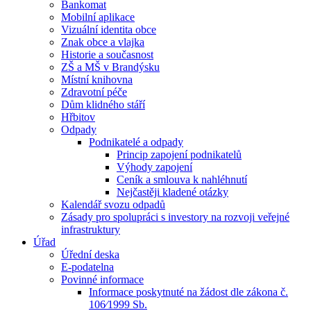
Bankomat
Mobilní aplikace
Vizuální identita obce
Znak obce a vlajka
Historie a současnost
ZŠ a MŠ v Brandýsku
Místní knihovna
Zdravotní péče
Dům klidného stáří
Hřbitov
Odpady
Podnikatelé a odpady
Princip zapojení podnikatelů
Výhody zapojení
Ceník a smlouva k nahléhnutí
Nejčastěji kladené otázky
Kalendář svozu odpadů
Zásady pro spolupráci s investory na rozvoji veřejné
infrastruktury
Úřad
Úřední deska
E-podatelna
Povinné informace
Informace poskytnuté na žádost dle zákona č.
106⁄1999 Sb.