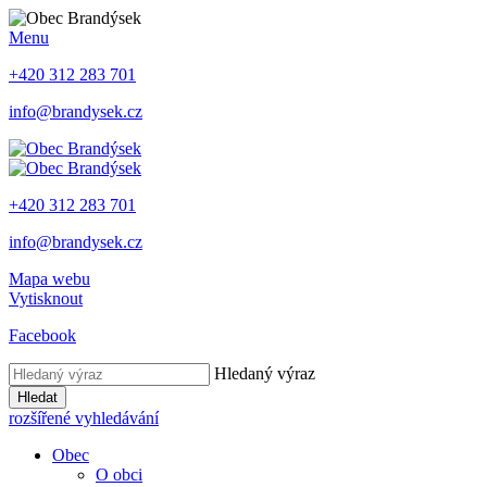
Menu
+420 312 283 701
info@brandysek.cz
+420 312 283 701
info@brandysek.cz
Mapa webu
Vytisknout
Facebook
Hledaný výraz
Hledat
rozšířené vyhledávání
Obec
O obci