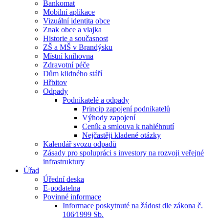
Bankomat
Mobilní aplikace
Vizuální identita obce
Znak obce a vlajka
Historie a současnost
ZŠ a MŠ v Brandýsku
Místní knihovna
Zdravotní péče
Dům klidného stáří
Hřbitov
Odpady
Podnikatelé a odpady
Princip zapojení podnikatelů
Výhody zapojení
Ceník a smlouva k nahléhnutí
Nejčastěji kladené otázky
Kalendář svozu odpadů
Zásady pro spolupráci s investory na rozvoji veřejné
infrastruktury
Úřad
Úřední deska
E-podatelna
Povinné informace
Informace poskytnuté na žádost dle zákona č.
106⁄1999 Sb.