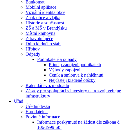
Bankomat
Mobilní aplikace
Vizuální identita obce
Znak obce a vlajka
Historie a současnost
ZŠ a MŠ v Brandýsku
Místní knihovna
Zdravotní péče
Dům klidného stáří
Hřbitov
Odpady
Podnikatelé a odpady
Princip zapojení podnikatelů
Výhody zapojení
Ceník a smlouva k nahléhnutí
Nejčastěji kladené otázky
Kalendář svozu odpadů
Zásady pro spolupráci s investory na rozvoji veřejné
infrastruktury
Úřad
Úřední deska
E-podatelna
Povinné informace
Informace poskytnuté na žádost dle zákona č.
106⁄1999 Sb.