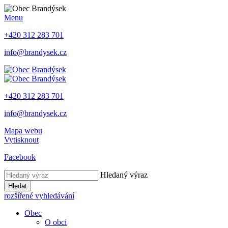
Menu
+420 312 283 701
info@brandysek.cz
+420 312 283 701
info@brandysek.cz
Mapa webu
Vytisknout
Facebook
Hledaný výraz
Hledat
rozšířené vyhledávání
Obec
O obci