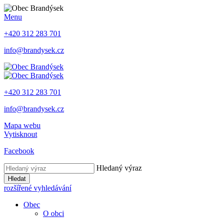
Menu
+420 312 283 701
info@brandysek.cz
+420 312 283 701
info@brandysek.cz
Mapa webu
Vytisknout
Facebook
Hledaný výraz
Hledat
rozšířené vyhledávání
Obec
O obci