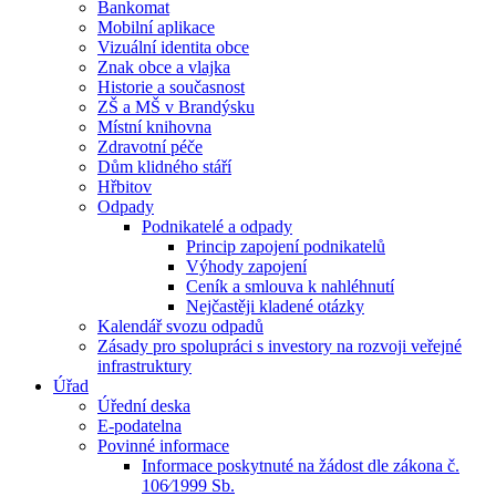
Bankomat
Mobilní aplikace
Vizuální identita obce
Znak obce a vlajka
Historie a současnost
ZŠ a MŠ v Brandýsku
Místní knihovna
Zdravotní péče
Dům klidného stáří
Hřbitov
Odpady
Podnikatelé a odpady
Princip zapojení podnikatelů
Výhody zapojení
Ceník a smlouva k nahléhnutí
Nejčastěji kladené otázky
Kalendář svozu odpadů
Zásady pro spolupráci s investory na rozvoji veřejné
infrastruktury
Úřad
Úřední deska
E-podatelna
Povinné informace
Informace poskytnuté na žádost dle zákona č.
106⁄1999 Sb.