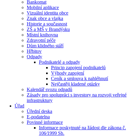
Bankomat
Mobilní aplikace
Vizuální identita obce
Znak obce a vlajka
Historie a současnost
ZŠ a MŠ v Brandýsku
Místní knihovna
Zdravotní péče
Dům klidného stáří
Hřbitov
Odpady
Podnikatelé a odpady
Princip zapojení podnikatelů
Výhody zapojení
Ceník a smlouva k nahléhnutí
Nejčastěji kladené otázky
Kalendář svozu odpadů
Zásady pro spolupráci s investory na rozvoji veřejné
infrastruktury
Úřad
Úřední deska
E-podatelna
Povinné informace
Informace poskytnuté na žádost dle zákona č.
106⁄1999 Sb.