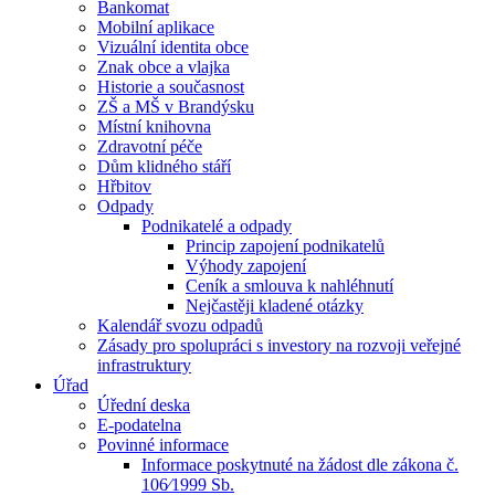
Bankomat
Mobilní aplikace
Vizuální identita obce
Znak obce a vlajka
Historie a současnost
ZŠ a MŠ v Brandýsku
Místní knihovna
Zdravotní péče
Dům klidného stáří
Hřbitov
Odpady
Podnikatelé a odpady
Princip zapojení podnikatelů
Výhody zapojení
Ceník a smlouva k nahléhnutí
Nejčastěji kladené otázky
Kalendář svozu odpadů
Zásady pro spolupráci s investory na rozvoji veřejné
infrastruktury
Úřad
Úřední deska
E-podatelna
Povinné informace
Informace poskytnuté na žádost dle zákona č.
106⁄1999 Sb.