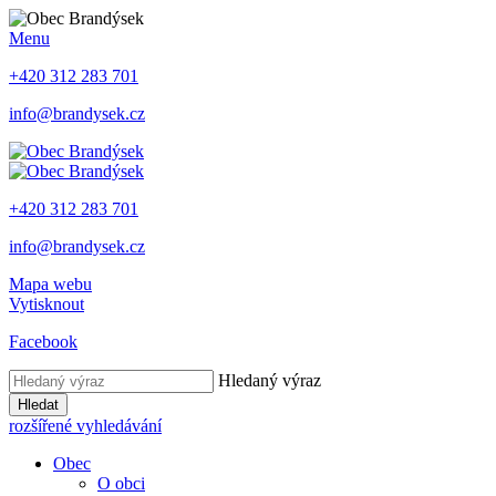
Menu
+420 312 283 701
info@brandysek.cz
+420 312 283 701
info@brandysek.cz
Mapa webu
Vytisknout
Facebook
Hledaný výraz
Hledat
rozšířené vyhledávání
Obec
O obci