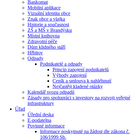
Bankomat
Mobilní aplikace
Vizuální identita obce
Znak obce a vlajka
Historie a současnost
ZŠ a MŠ v Brandýsku
Místní knihovna
Zdravotní péče
Dům klidného stáří
Hřbitov
Odpady
Podnikatelé a odpady
Princip zapojení podnikatelů
Výhody zapojení
Ceník a smlouva k nahléhnutí
Nejčastěji kladené otázky
Kalendář svozu odpadů
Zásady pro spolupráci s investory na rozvoji veřejné
infrastruktury
Úřad
Úřední deska
E-podatelna
Povinné informace
Informace poskytnuté na žádost dle zákona č.
106⁄1999 Sb.