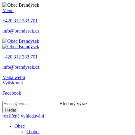
Menu
+420 312 283 701
info@brandysek.cz
+420 312 283 701
info@brandysek.cz
Mapa webu
Vytisknout
Facebook
Hledaný výraz
Hledat
rozšířené vyhledávání
Obec
O obci