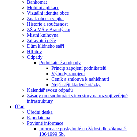
Bankomat
Mobilní aplikace
Vizuální identita obce
Znak obce a vlajka
Historie a současnost
ZŠ a MŠ v Brandýsku
Místní knihovna
Zdravotní péče
Dům klidného stáří
Hřbitov
Odpady
Podnikatelé a odpady
Princip zapojení podnikatelů
Výhody zapojení
Ceník a smlouva k nahléhnutí
Nejčastěji kladené otázky
Kalendář svozu odpadů
Zásady pro spolupráci s investory na rozvoji veřejné
infrastruktury
Úřad
Úřední deska
E-podatelna
Povinné informace
Informace poskytnuté na žádost dle zákona č.
106⁄1999 Sb.