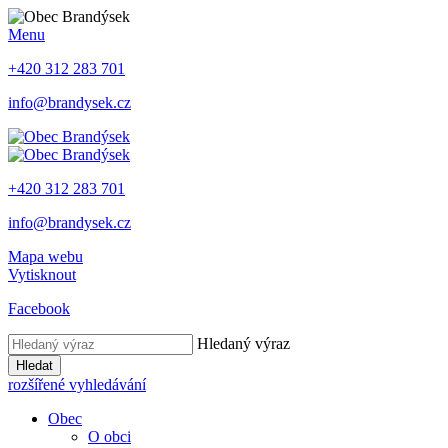
Menu
+420 312 283 701
info@brandysek.cz
+420 312 283 701
info@brandysek.cz
Mapa webu
Vytisknout
Facebook
Hledaný výraz
Hledat
rozšířené vyhledávání
Obec
O obci