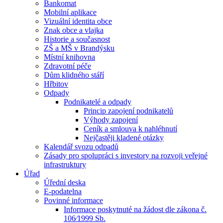
Bankomat
Mobilní aplikace
Vizuální identita obce
Znak obce a vlajka
Historie a současnost
ZŠ a MŠ v Brandýsku
Místní knihovna
Zdravotní péče
Dům klidného stáří
Hřbitov
Odpady
Podnikatelé a odpady
Princip zapojení podnikatelů
Výhody zapojení
Ceník a smlouva k nahléhnutí
Nejčastěji kladené otázky
Kalendář svozu odpadů
Zásady pro spolupráci s investory na rozvoji veřejné
infrastruktury
Úřad
Úřední deska
E-podatelna
Povinné informace
Informace poskytnuté na žádost dle zákona č.
106⁄1999 Sb.