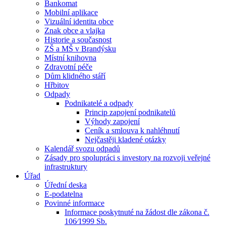
Bankomat
Mobilní aplikace
Vizuální identita obce
Znak obce a vlajka
Historie a současnost
ZŠ a MŠ v Brandýsku
Místní knihovna
Zdravotní péče
Dům klidného stáří
Hřbitov
Odpady
Podnikatelé a odpady
Princip zapojení podnikatelů
Výhody zapojení
Ceník a smlouva k nahléhnutí
Nejčastěji kladené otázky
Kalendář svozu odpadů
Zásady pro spolupráci s investory na rozvoji veřejné
infrastruktury
Úřad
Úřední deska
E-podatelna
Povinné informace
Informace poskytnuté na žádost dle zákona č.
106⁄1999 Sb.