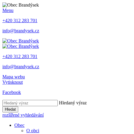
Menu
+420 312 283 701
info@brandysek.cz
+420 312 283 701
info@brandysek.cz
Mapa webu
Vytisknout
Facebook
Hledaný výraz
Hledat
rozšířené vyhledávání
Obec
O obci