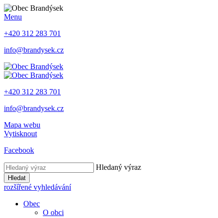
Menu
+420 312 283 701
info@brandysek.cz
+420 312 283 701
info@brandysek.cz
Mapa webu
Vytisknout
Facebook
Hledaný výraz
Hledat
rozšířené vyhledávání
Obec
O obci