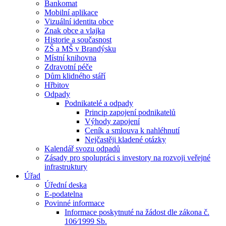
Bankomat
Mobilní aplikace
Vizuální identita obce
Znak obce a vlajka
Historie a současnost
ZŠ a MŠ v Brandýsku
Místní knihovna
Zdravotní péče
Dům klidného stáří
Hřbitov
Odpady
Podnikatelé a odpady
Princip zapojení podnikatelů
Výhody zapojení
Ceník a smlouva k nahléhnutí
Nejčastěji kladené otázky
Kalendář svozu odpadů
Zásady pro spolupráci s investory na rozvoji veřejné
infrastruktury
Úřad
Úřední deska
E-podatelna
Povinné informace
Informace poskytnuté na žádost dle zákona č.
106⁄1999 Sb.