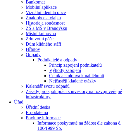
Bankomat
Mobilní aplikace
Vizuální identita obce
Znak obce a vlajka
Historie a současnost
ZŠ a MŠ v Brandýsku
Místní knihovna
Zdravotní péče
Dům klidného stáří
Hřbitov
Odpady
Podnikatelé a odpady
Princip zapojení podnikatelů
Výhody zapojení
Ceník a smlouva k nahléhnutí
Nejčastěji kladené otázky
Kalendář svozu odpadů
Zásady pro spolupráci s investory na rozvoji veřejné
infrastruktury
Úřad
Úřední deska
E-podatelna
Povinné informace
Informace poskytnuté na žádost dle zákona č.
106⁄1999 Sb.