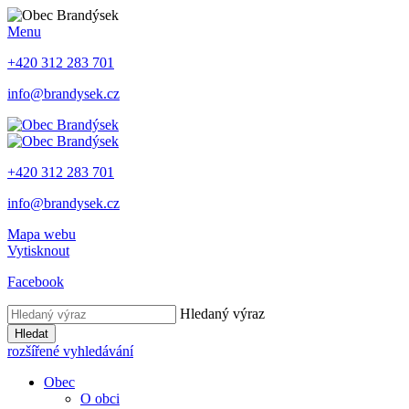
Menu
+420 312 283 701
info@brandysek.cz
+420 312 283 701
info@brandysek.cz
Mapa webu
Vytisknout
Facebook
Hledaný výraz
Hledat
rozšířené vyhledávání
Obec
O obci