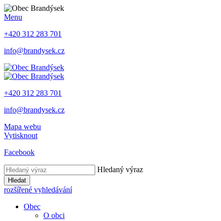
Menu
+420 312 283 701
info@brandysek.cz
+420 312 283 701
info@brandysek.cz
Mapa webu
Vytisknout
Facebook
Hledaný výraz
Hledat
rozšířené vyhledávání
Obec
O obci