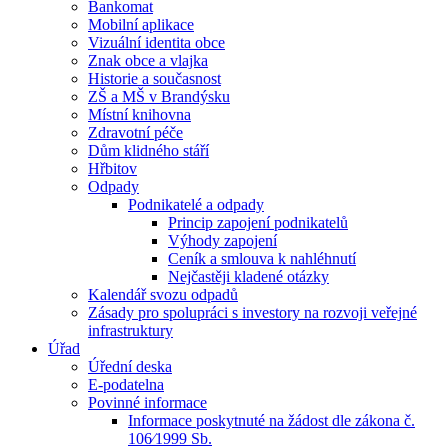
Bankomat
Mobilní aplikace
Vizuální identita obce
Znak obce a vlajka
Historie a současnost
ZŠ a MŠ v Brandýsku
Místní knihovna
Zdravotní péče
Dům klidného stáří
Hřbitov
Odpady
Podnikatelé a odpady
Princip zapojení podnikatelů
Výhody zapojení
Ceník a smlouva k nahléhnutí
Nejčastěji kladené otázky
Kalendář svozu odpadů
Zásady pro spolupráci s investory na rozvoji veřejné
infrastruktury
Úřad
Úřední deska
E-podatelna
Povinné informace
Informace poskytnuté na žádost dle zákona č.
106⁄1999 Sb.