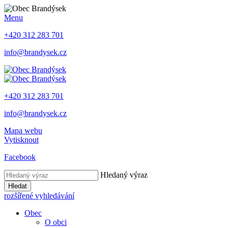
Menu
+420 312 283 701
info@brandysek.cz
+420 312 283 701
info@brandysek.cz
Mapa webu
Vytisknout
Facebook
Hledaný výraz
Hledat
rozšířené vyhledávání
Obec
O obci