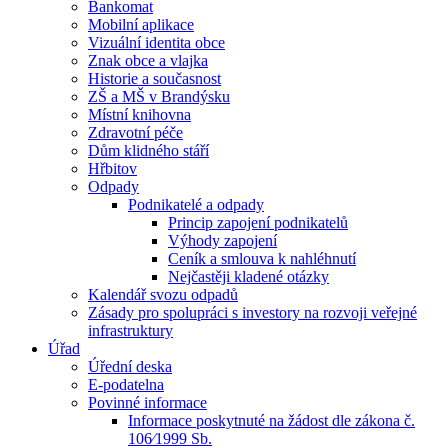
Bankomat
Mobilní aplikace
Vizuální identita obce
Znak obce a vlajka
Historie a současnost
ZŠ a MŠ v Brandýsku
Místní knihovna
Zdravotní péče
Dům klidného stáří
Hřbitov
Odpady
Podnikatelé a odpady
Princip zapojení podnikatelů
Výhody zapojení
Ceník a smlouva k nahléhnutí
Nejčastěji kladené otázky
Kalendář svozu odpadů
Zásady pro spolupráci s investory na rozvoji veřejné
infrastruktury
Úřad
Úřední deska
E-podatelna
Povinné informace
Informace poskytnuté na žádost dle zákona č.
106⁄1999 Sb.