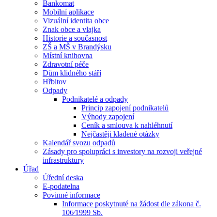
Bankomat
Mobilní aplikace
Vizuální identita obce
Znak obce a vlajka
Historie a současnost
ZŠ a MŠ v Brandýsku
Místní knihovna
Zdravotní péče
Dům klidného stáří
Hřbitov
Odpady
Podnikatelé a odpady
Princip zapojení podnikatelů
Výhody zapojení
Ceník a smlouva k nahléhnutí
Nejčastěji kladené otázky
Kalendář svozu odpadů
Zásady pro spolupráci s investory na rozvoji veřejné
infrastruktury
Úřad
Úřední deska
E-podatelna
Povinné informace
Informace poskytnuté na žádost dle zákona č.
106⁄1999 Sb.