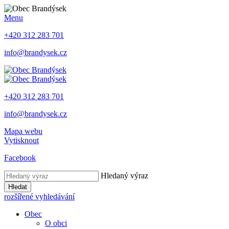
Menu
+420 312 283 701
info@brandysek.cz
+420 312 283 701
info@brandysek.cz
Mapa webu
Vytisknout
Facebook
Hledaný výraz
Hledat
rozšířené vyhledávání
Obec
O obci