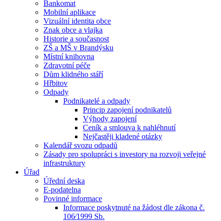
Bankomat
Mobilní aplikace
Vizuální identita obce
Znak obce a vlajka
Historie a současnost
ZŠ a MŠ v Brandýsku
Místní knihovna
Zdravotní péče
Dům klidného stáří
Hřbitov
Odpady
Podnikatelé a odpady
Princip zapojení podnikatelů
Výhody zapojení
Ceník a smlouva k nahléhnutí
Nejčastěji kladené otázky
Kalendář svozu odpadů
Zásady pro spolupráci s investory na rozvoji veřejné
infrastruktury
Úřad
Úřední deska
E-podatelna
Povinné informace
Informace poskytnuté na žádost dle zákona č.
106⁄1999 Sb.