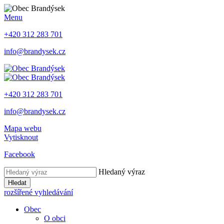
Menu
+420 312 283 701
info@brandysek.cz
+420 312 283 701
info@brandysek.cz
Mapa webu
Vytisknout
Facebook
Hledaný výraz
Hledat
rozšířené vyhledávání
Obec
O obci