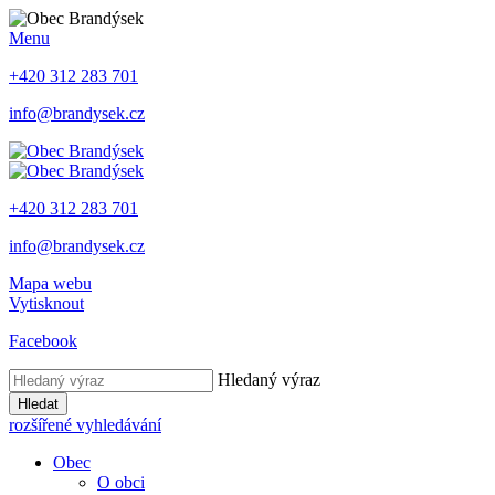
Menu
+420 312 283 701
info@brandysek.cz
+420 312 283 701
info@brandysek.cz
Mapa webu
Vytisknout
Facebook
Hledaný výraz
Hledat
rozšířené vyhledávání
Obec
O obci