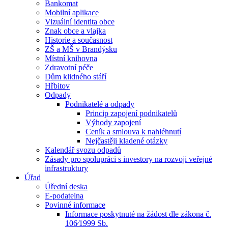
Bankomat
Mobilní aplikace
Vizuální identita obce
Znak obce a vlajka
Historie a současnost
ZŠ a MŠ v Brandýsku
Místní knihovna
Zdravotní péče
Dům klidného stáří
Hřbitov
Odpady
Podnikatelé a odpady
Princip zapojení podnikatelů
Výhody zapojení
Ceník a smlouva k nahléhnutí
Nejčastěji kladené otázky
Kalendář svozu odpadů
Zásady pro spolupráci s investory na rozvoji veřejné
infrastruktury
Úřad
Úřední deska
E-podatelna
Povinné informace
Informace poskytnuté na žádost dle zákona č.
106⁄1999 Sb.