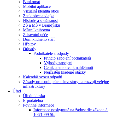
Bankomat
Mobilní aplikace
Vizuální identita obce
Znak obce a vlajka
Historie a současnost
ZŠ a MŠ v Brandýsku
Místní knihovna
Zdravotní péče
Dům klidného stáří
Hřbitov
Odpady
Podnikatelé a odpady
Princip zapojení podnikatelů
Výhody zapojení
Ceník a smlouva k nahléhnutí
Nejčastěji kladené otázky
Kalendář svozu odpadů
Zásady pro spolupráci s investory na rozvoji veřejné
infrastruktury
Úřad
Úřední deska
E-podatelna
Povinné informace
Informace poskytnuté na žádost dle zákona č.
106⁄1999 Sb.