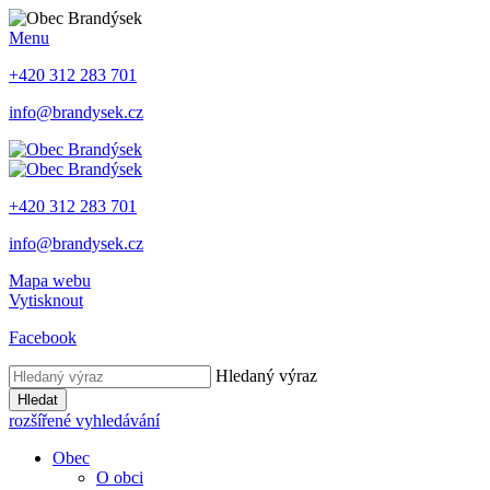
Menu
+420 312 283 701
info@brandysek.cz
+420 312 283 701
info@brandysek.cz
Mapa webu
Vytisknout
Facebook
Hledaný výraz
Hledat
rozšířené vyhledávání
Obec
O obci