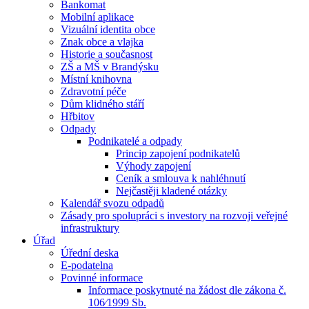
Bankomat
Mobilní aplikace
Vizuální identita obce
Znak obce a vlajka
Historie a současnost
ZŠ a MŠ v Brandýsku
Místní knihovna
Zdravotní péče
Dům klidného stáří
Hřbitov
Odpady
Podnikatelé a odpady
Princip zapojení podnikatelů
Výhody zapojení
Ceník a smlouva k nahléhnutí
Nejčastěji kladené otázky
Kalendář svozu odpadů
Zásady pro spolupráci s investory na rozvoji veřejné
infrastruktury
Úřad
Úřední deska
E-podatelna
Povinné informace
Informace poskytnuté na žádost dle zákona č.
106⁄1999 Sb.