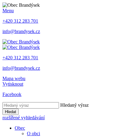
Menu
+420 312 283 701
info@brandysek.cz
+420 312 283 701
info@brandysek.cz
Mapa webu
Vytisknout
Facebook
Hledaný výraz
Hledat
rozšířené vyhledávání
Obec
O obci