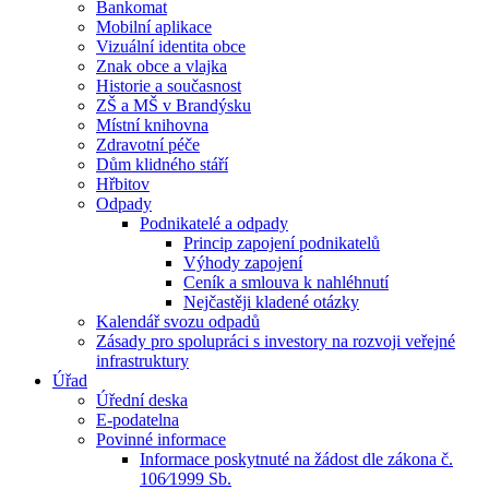
Bankomat
Mobilní aplikace
Vizuální identita obce
Znak obce a vlajka
Historie a současnost
ZŠ a MŠ v Brandýsku
Místní knihovna
Zdravotní péče
Dům klidného stáří
Hřbitov
Odpady
Podnikatelé a odpady
Princip zapojení podnikatelů
Výhody zapojení
Ceník a smlouva k nahléhnutí
Nejčastěji kladené otázky
Kalendář svozu odpadů
Zásady pro spolupráci s investory na rozvoji veřejné
infrastruktury
Úřad
Úřední deska
E-podatelna
Povinné informace
Informace poskytnuté na žádost dle zákona č.
106⁄1999 Sb.