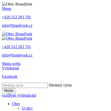
Menu
+420 312 283 701
info@brandysek.cz
+420 312 283 701
info@brandysek.cz
Mapa webu
Vytisknout
Facebook
Hledaný výraz
Hledat
rozšířené vyhledávání
Obec
O obci