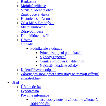
Bankomat
Mobilní aplikace
Vizuální identita obce
Znak obce a vlajka
Historie a současnost
ZŠ a MŠ v Brandýsku
Místní knihovna
Zdravotní péče
Dům klidného stáří
Hřbitov
Odpady
Podnikatelé a odpady
Princip zapojení podnikatelů
Výhody zapojení
Ceník a smlouva k nahléhnutí
Nejčastěji kladené otázky
Kalendář svozu odpadů
Zásady pro spolupráci s investory na rozvoji veřejné
infrastruktury
Úřad
Úřední deska
E-podatelna
Povinné informace
Informace poskytnuté na žádost dle zákona č.
106⁄1999 Sb.