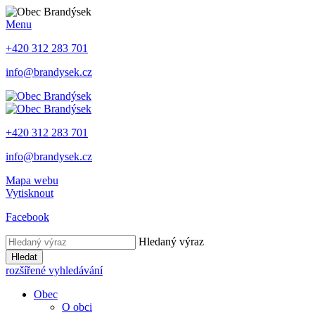
Menu
+420 312 283 701
info@brandysek.cz
+420 312 283 701
info@brandysek.cz
Mapa webu
Vytisknout
Facebook
Hledaný výraz
Hledat
rozšířené vyhledávání
Obec
O obci