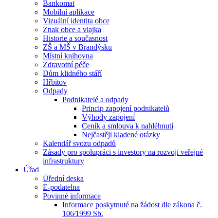
Bankomat
Mobilní aplikace
Vizuální identita obce
Znak obce a vlajka
Historie a současnost
ZŠ a MŠ v Brandýsku
Místní knihovna
Zdravotní péče
Dům klidného stáří
Hřbitov
Odpady
Podnikatelé a odpady
Princip zapojení podnikatelů
Výhody zapojení
Ceník a smlouva k nahléhnutí
Nejčastěji kladené otázky
Kalendář svozu odpadů
Zásady pro spolupráci s investory na rozvoji veřejné
infrastruktury
Úřad
Úřední deska
E-podatelna
Povinné informace
Informace poskytnuté na žádost dle zákona č.
106⁄1999 Sb.