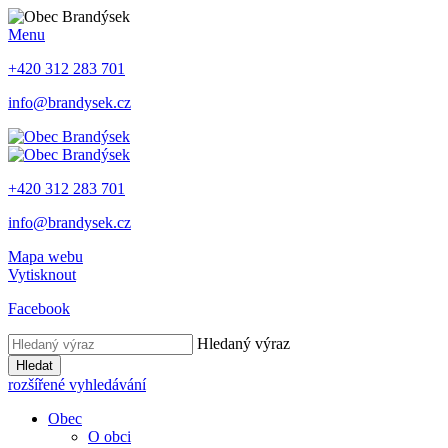
Menu
+420 312 283 701
info@brandysek.cz
+420 312 283 701
info@brandysek.cz
Mapa webu
Vytisknout
Facebook
Hledaný výraz
Hledat
rozšířené vyhledávání
Obec
O obci