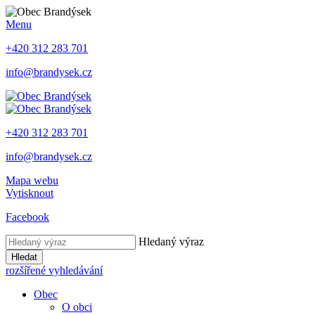
Menu
+420 312 283 701
info@brandysek.cz
+420 312 283 701
info@brandysek.cz
Mapa webu
Vytisknout
Facebook
Hledaný výraz
Hledat
rozšířené vyhledávání
Obec
O obci