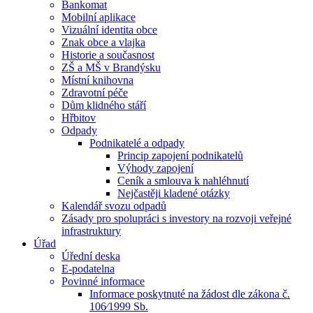
Bankomat
Mobilní aplikace
Vizuální identita obce
Znak obce a vlajka
Historie a současnost
ZŠ a MŠ v Brandýsku
Místní knihovna
Zdravotní péče
Dům klidného stáří
Hřbitov
Odpady
Podnikatelé a odpady
Princip zapojení podnikatelů
Výhody zapojení
Ceník a smlouva k nahléhnutí
Nejčastěji kladené otázky
Kalendář svozu odpadů
Zásady pro spolupráci s investory na rozvoji veřejné
infrastruktury
Úřad
Úřední deska
E-podatelna
Povinné informace
Informace poskytnuté na žádost dle zákona č.
106⁄1999 Sb.