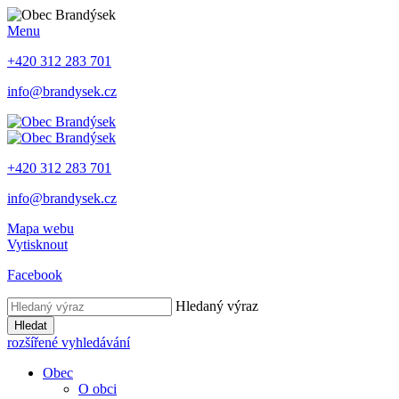
Menu
+420 312 283 701
info@brandysek.cz
+420 312 283 701
info@brandysek.cz
Mapa webu
Vytisknout
Facebook
Hledaný výraz
Hledat
rozšířené vyhledávání
Obec
O obci