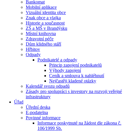
Bankomat
Mobilní aplikace
Vizuální identita obce
Znak obce a vlajka
Historie a současnost
ZŠ a MŠ v Brandýsku
Místní knihovna
Zdravotní péče
Dům klidného stáří
Hřbitov
Odpady
Podnikatelé a odpady
Princip zapojení podnikatelů
Výhody zapojení
Ceník a smlouva k nahléhnutí
Nejčastěji kladené otázky
Kalendář svozu odpadů
Zásady pro spolupráci s investory na rozvoji veřejné
infrastruktury
Úřad
Úřední deska
E-podatelna
Povinné informace
Informace poskytnuté na žádost dle zákona č.
106⁄1999 Sb.