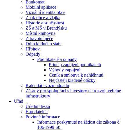
Bankomat
Mobilní aplikace
Vizuální identita obce
Znak obce a vlajka
Historie a současnost
ZŠ a MŠ v Brandýsku
Místní knihovna
Zdravotní péče
Dům klidného stáří
Hřbitov
Odpady
Podnikatelé a odpady
Princip zapojení podnikatelů
Výhody zapojení
Ceník a smlouva k nahléhnutí
Nejčastěji kladené otázky
Kalendář svozu odpadů
Zásady pro spolupráci s investory na rozvoji veřejné
infrastruktury
Úřad
Úřední deska
E-podatelna
Povinné informace
Informace poskytnuté na žádost dle zákona č.
106⁄1999 Sb.