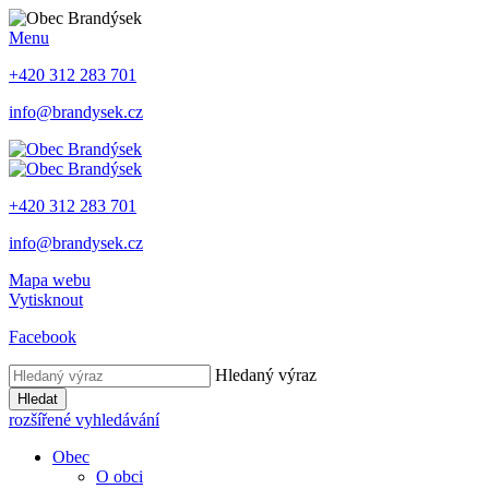
Menu
+420 312 283 701
info@brandysek.cz
+420 312 283 701
info@brandysek.cz
Mapa webu
Vytisknout
Facebook
Hledaný výraz
Hledat
rozšířené vyhledávání
Obec
O obci