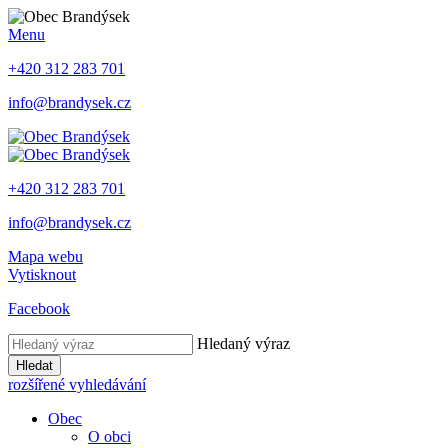
Menu
+420 312 283 701
info@brandysek.cz
+420 312 283 701
info@brandysek.cz
Mapa webu
Vytisknout
Facebook
Hledaný výraz
Hledat
rozšířené vyhledávání
Obec
O obci