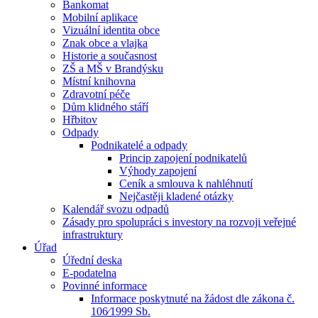
Bankomat
Mobilní aplikace
Vizuální identita obce
Znak obce a vlajka
Historie a současnost
ZŠ a MŠ v Brandýsku
Místní knihovna
Zdravotní péče
Dům klidného stáří
Hřbitov
Odpady
Podnikatelé a odpady
Princip zapojení podnikatelů
Výhody zapojení
Ceník a smlouva k nahléhnutí
Nejčastěji kladené otázky
Kalendář svozu odpadů
Zásady pro spolupráci s investory na rozvoji veřejné
infrastruktury
Úřad
Úřední deska
E-podatelna
Povinné informace
Informace poskytnuté na žádost dle zákona č.
106⁄1999 Sb.